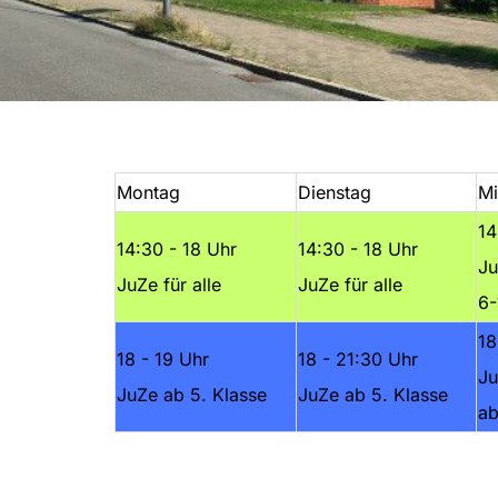
Montag
Dienstag
Mi
14
14:30 - 18 Uhr
14:30 - 18 Uhr
Ju
JuZe für alle
JuZe für alle
6-
18
18 - 19 Uhr
18 - 21:30 Uhr
Ju
JuZe ab 5. Klasse
JuZe ab 5. Klasse
ab