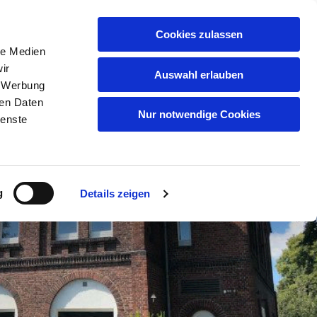
 IHR ANSPRECHEN KÖNNT
KAMERAS
Cookies zulassen
le Medien
ir
Auswahl erlauben
, Werbung
ren Daten
Nur notwendige Cookies
ienste
g
Details zeigen